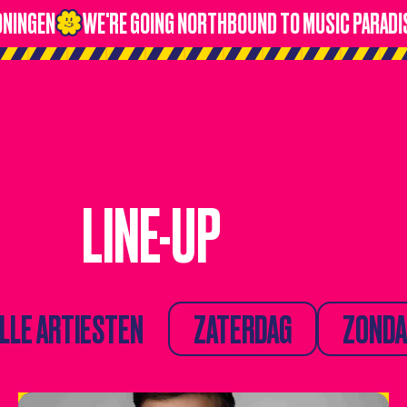
N
WE'RE GOING NORTHBOUND TO MUSIC PARADISE!
5
LINE-UP
2026
LLE ARTIESTEN
ZATERDAG
ZONDAG
LLE ARTIESTEN
ZATERDAG
ZOND