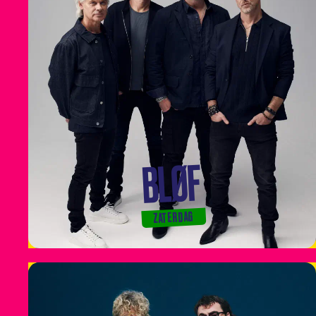
BLØF
ZATERDAG