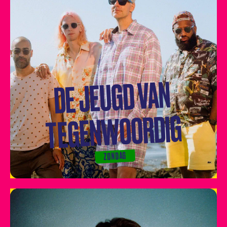
DE JEUGD VAN
TEGENWOORDIG
ZONDAG