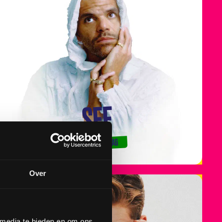
SEF
& ZATERDAG
Over
 media te bieden en om ons