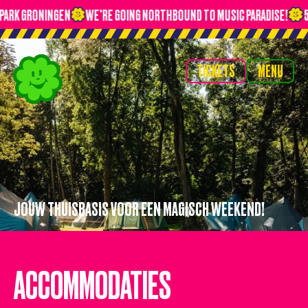
K GRONINGEN
WE'RE GOING NORTHBOUND TO MUSIC PARADISE!
5 EN
TICKETS
MENU
TICKETS
MENU
HOME
TIMETABLE
LINE-UP
NIEUWS
OVERNACHTEN
JOUW THUISBASIS VOOR EEN MAGISCH WEEKEND!
VERVOER
VIP
ACCOMMODATIES
VRAGEN?