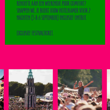
BEHOEFTE AAN EEN WEEKENDJE PUUR COMFORT?
SNAPPEN WE. JE BOEKT JOUW HOTELKAMER VOOR 2
NACHTEN (5 & 6 SEPTEMBER) INCLUSIEF ONTBIJT.
EXCLUSIEF FESTIVALTICKET.