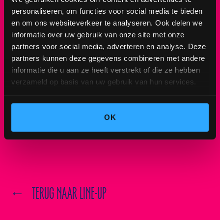
personaliseren, om functies voor social media te bieden
LIL KLEINE BEHOORT TOT DE GROOTSTE NAMEN BINNEN DE
en om ons websiteverkeer te analyseren. Ook delen we
NEDERLANDSE HIPHOP. MET HITS ALS DRANK & DRUGS,
informatie over uw gebruik van onze site met onze
KRANTENWIJK EN LOTERIJ VEROVERDE HIJ DE HITLIJSTEN EN
partners voor social media, adverteren en analyse. Deze
FESTIVALPODIA.
partners kunnen deze gegevens combineren met andere
informatie die u aan ze heeft verstrekt of die ze hebben
verzameld op basis van uw gebruik van hun services.
TIJDENS HULLABALOO FESTIVAL 2026 IN HET STADSPARK GRONINGEN
BRENGT LIL KLEINE EEN ENERGIEKE SHOW VOL BEKENDE TRACKS EN
STERKE BEATS. ZIJN OPTREDEN ZORGT VOOR MASSALE
OK
MEEZINGMOMENTEN.
←
TERUG NAAR LINE-UP