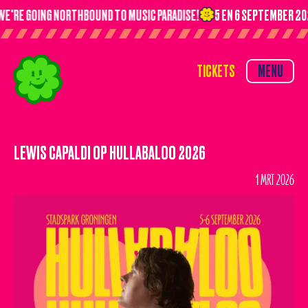
WE'RE GOING NORTHBOUND TO MUSIC PARADISE!
5 EN 6 SEPTEMBER 20
TICKETS
MENU
TICKETS
MENU
HOME
TIMETABLE
LEWIS CAPALDI OP HULLABALOO 2026
LINE-UP
1 MRT 2026
NIEUWS
OVERNACHTEN
VERVOER
VIP
VRAGEN?