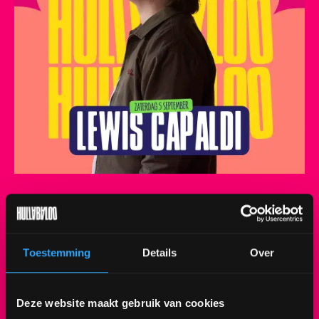
Met trots delen we onze eerste headliner: LEWIS
CAPALDI!
Toestemming
Details
Over
De Schotse singer-songwriter verovert al jaren
wereldwijd harten met zijn krachtige stem en
Deze website maakt gebruik van cookies