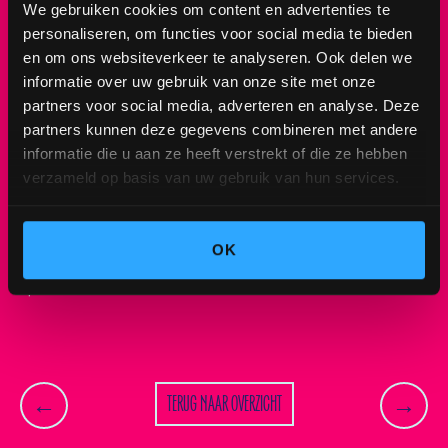
eerlijke teksten. Op zaterdag 5 september staat
We gebruiken cookies om content en advertenties te
hij bij ons in het Stadspark. 🎤
personaliseren, om functies voor social media te bieden
en om ons websiteverkeer te analyseren. Ook delen we
Wil jij erbij zijn?
informatie over uw gebruik van onze site met onze
Schrijf je nu in via ons pre-registratieformulier
partners voor social media, adverteren en analyse. Deze
(link in bio) en krijg exclusieve toegang tot de
partners kunnen deze gegevens combineren met andere
Hullabaloo pre-sale.
informatie die u aan ze heeft verstrekt of die ze hebben
verzameld op basis van uw gebruik van hun services.
Zaterdag 7 maart start de kaartverkoop:
10:00 uur: start pre-sale
12:00 uur: start reguliere sale
OK
🩷💛💚💙
TERUG NAAR OVERZICHT
←
→