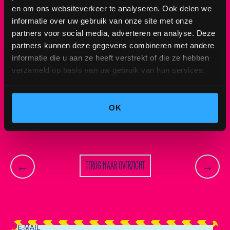
> 12.00 uur - Start reguliere sale
en om ons websiteverkeer te analyseren. Ook delen we
informatie over uw gebruik van onze site met onze
Wil jij toegang tot de pre-sale? Schrijf je dan snel
partners voor social media, adverteren en analyse. Deze
in voor de pre-registratie op de homepage. Je
partners kunnen deze gegevens combineren met andere
toekomstige zelf gaat je bedanken. ✨
informatie die u aan ze heeft verstrekt of die ze hebben
verzameld op basis van uw gebruik van hun services.
Zet je wekker. Waarschuw je groepchat. Dit is
jouw moment om je plek op je favoriete festival
veilig te stellen.
OK
TERUG NAAR OVERZICHT
←
→
INSCHRIJVEN