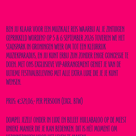
JOUW EXCLUSIEVE VIP-ERVARING!
BEN JIJ KLAAR VOOR EEN MUZIKALE REIS WAARBIJ AL JE ZINTUIGEN
GEPRIKKELD WORDEN? OP 5 & 6 SEPTEMBER 2026 TOVEREN WE HET
STADSPARK IN GRONINGEN WEER OM TOT EEN KLEURRIJK
MUZIEKPARADIJS, EN JIJ KUNT ERBIJ ZIJN ZONDER ENIGE CONCESSIE TE
DOEN. MET ONS EXCLUSIEVE VIP-ARRANGEMENT GENIET JE VAN DE
ULTIEME FESTIVALBELEVING MET ALLE EXTRA LUXE DIE JE JE KUNT
WENSEN.
PRIJS:
€321,06,- PER PERSOON (EXCL. BTW)
DOMPEL JEZELF ONDER IN LUXE EN BELEEF HULLABALOO OP DE MEEST
UNIEKE MANIER DIE JE KAN BEDENKEN. DIT IS HÉT MOMENT OM