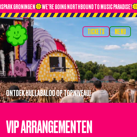
SPARK GRONINGEN
WE'RE GOING NORTHBOUND TO MUSIC PARADISE!
TICKETS
MENU
TICKETS
MENU
HOME
TIMETABLE
LINE-UP
NIEUWS
OVERNACHTEN
ONTDEK HULLABALOO OP TOPNIVEAU!
VERVOER
VIP
VIP ARRANGEMENTEN
VRAGEN?