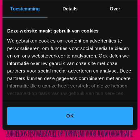
Toestemming
Details
Over
SPONSOR ARRANGEMENT
Deze website maakt gebruik van cookies
We gebruiken cookies om content en advertenties te
VERBINDEN EN BELEVEN OP HOOG NIVEAU
personaliseren, om functies voor social media te bieden
en om ons websiteverkeer te analyseren. Ook delen we
DE ZAKELIJKE VIP-BELEVING VAN HULLABALOO
informatie over uw gebruik van onze site met onze
partners voor social media, adverteren en analyse. Deze
ZOEK JE EEN UNIEKE SETTING OM DE BAND MET JE COLLEGA’S OF
partners kunnen deze gegevens combineren met andere
informatie die u aan ze heeft verstrekt of die ze hebben
RELATIES TE VERSTERKEN? HULLABALOO FESTIVAL 2026 BIEDT HET
verzameld op basis van uw gebruik van hun services.
PERFECTE DECOR VOOR EEN DAG VOL ONTSPANNING, VERBINDING EN
PURE BELEVING. VANAF 10 PERSONEN BIEDEN WIJ SPECIALE SPONSOR
ARRANGEMENTEN AAN WAARBIJ ALLES TOT IN DE PUNTJES IS
OK
VERZORGD. IN SAMENWERKING MET LIGGER CREËREN WE EEN
ZORGELOOS FESTIVALGEVOEL OP TOPNIVEAU VOOR JOUW ORGANISATIE.