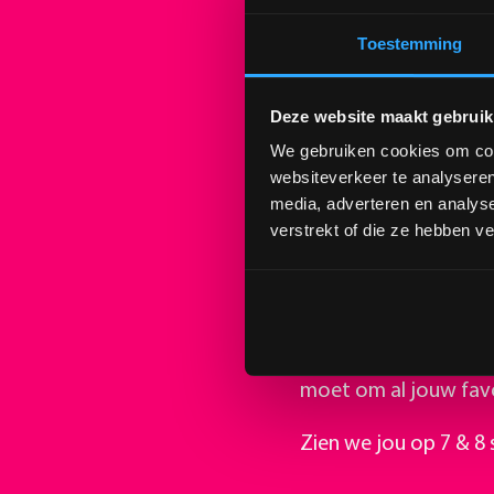
Toestemming
Deze website maakt gebruik
We gebruiken cookies om cont
websiteverkeer te analyseren
media, adverteren en analys
verstrekt of die ze hebben v
❤️ Plattegrond zate
Dit is de plattegron
voorbereiding is het
moet om al jouw fav
Zien we jou op 7 & 8