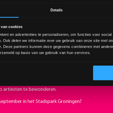
Details
 van cookies
ent en advertenties te personaliseren, om functies voor social
. Ook delen we informatie over uw gebruik van onze site met on
e. Deze partners kunnen deze gegevens combineren met andere i
erzameld op basis van uw gebruik van hun services.
rdag ❤️
d van de zaterdag van Hullabaloo Festival 2024! 🗺 Ee
 halve werk, dus bestudeer hem goed. Zo weet je preci
o artiesten te bewonderen.
 september in het Stadspark Groningen?