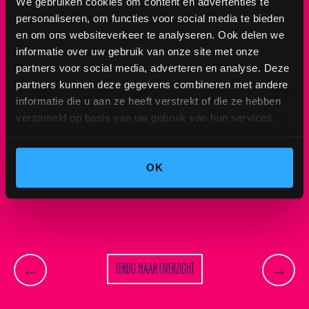
We gebruiken cookies om content en advertenties te
is pas het begin, op donderdag 4 april delen we
personaliseren, om functies voor social media te bieden
𝗽𝗵𝗮𝘀𝗲 𝟭 van de line-up van Hullabaloo Festival
en om ons websiteverkeer te analyseren. Ook delen we
2024!
informatie over uw gebruik van onze site met onze
partners voor social media, adverteren en analyse. Deze
Wil jij Jason Derulo en DI-RECT zien shinen op
partners kunnen deze gegevens combineren met andere
Hullabaloo? 👀 Schrijf je dan nu in voor de pre-
informatie die u aan ze heeft verstrekt of die ze hebben
registratie en bemachtig je tickets tijdens de pre-
verzameld op basis van uw gebruik van hun services.
sale van Hullabaloo Festival 2024. Via deze pre-
sale maak je kans op één van die begeerde
𝘏𝘶𝘳𝘭𝘺-𝘉𝘶𝘳𝘭𝘺 tickets tegen een gereduceerd
OK
tarief. De pre-sale start op zaterdag 6 april om
10.00 uur!
TERUG NAAR OVERZICHT
←
→