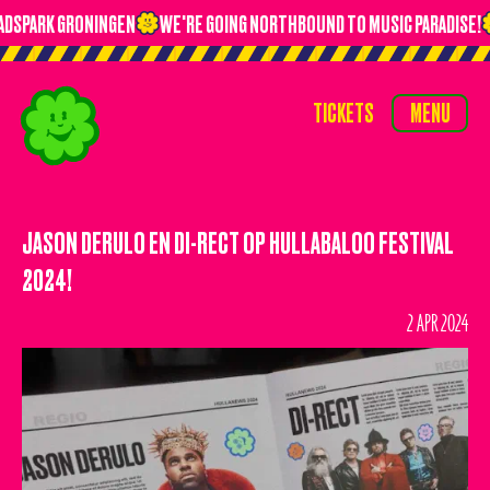
ADSPARK GRONINGEN
WE'RE GOING NORTHBOUND TO MUSIC PARADISE!
TICKETS
MENU
TICKETS
MENU
HOME
TIMETABLE
JASON DERULO EN DI-RECT OP HULLABALOO FESTIVAL
LINE-UP
2024!
NIEUWS
2 APR 2024
OVERNACHTEN
VERVOER
VIP
VRAGEN?