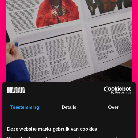
Naast The Chainsmokers, Joost en Anouk mogen
we ook met trots
Jason Derulo en DI-RECT
Toestemming
Details
Over
verwelkomen op Hullabaloo 2024. Met de all
time fave hits van Jason Derulo en de energieke
rock van DI-RECT mag je Hulla echt niet missen
Deze website maakt gebruik van cookies
dit jaar. Het gaat zó geweldig worden! 💜 💥 Dit