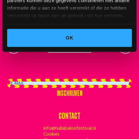
ticket? Wees er snel bij. We willen je dit jaar niet
partners kunnen deze gegevens combineren met andere
informatie die u aan ze heeft verstrekt of die ze hebben
missen!🎟
verzameld op basis van uw gebruik van hun services.
OK
TERUG NAAR OVERZICHT
←
→
INSCHRIJVEN
INSCHRIJVEN
CONTACT
info@hullabaloofestival.nl
Cookies