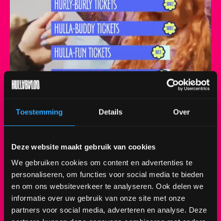
Toestemming
Details
Over
🚨𝐓𝐈𝐂𝐊𝐄𝐓𝐔𝐏𝐃𝐀𝐓𝐄🚨𝘋𝘦 𝘵𝘪𝘤𝘬𝘦𝘵𝘴 𝘨𝘢𝘢𝘯 𝘩𝘢𝘳𝘥,
Deze website maakt gebruik van cookies
𝘮𝘦𝘨𝘢 𝘩𝘢𝘳𝘥. ⏰ Scoor nu één van de laatste
HULLA-FUN tickets! Zaterdag 2 september gaan
We gebruiken cookies om content en advertenties te
we op muzikale ontdekkingsreis met onder
personaliseren, om functies voor social media te bieden
andere Zara Larsson, Armin van Buuren,
en om ons websiteverkeer te analyseren. Ook delen we
Goldband, De Jeugd van Tegenwoordig en Maan!
informatie over uw gebruik van onze site met onze
Dans en proost met ons op de zomer. Nog geen
partners voor social media, adverteren en analyse. Deze