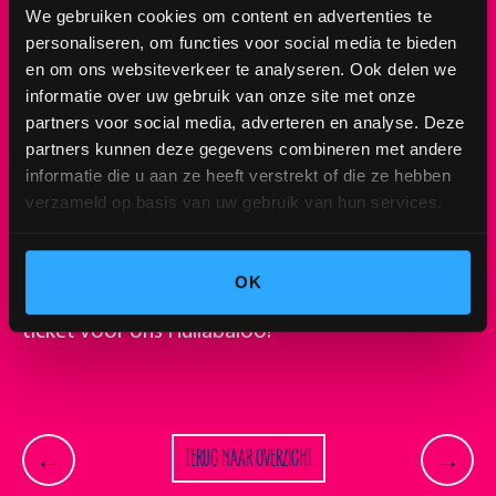
We gebruiken cookies om content en advertenties te
Een heel weekend lang genieten van muziek,
personaliseren, om functies voor social media te bieden
nieuwe ontdekkingen en de leukste mensen. De
en om ons websiteverkeer te analyseren. Ook delen we
warme zomerzon die schittert tussen de bomen
informatie over uw gebruik van onze site met onze
en op je gezicht schijnt, kun je het al voelen? Wij
partners voor social media, adverteren en analyse. Deze
wel. Met een prachtige selectie van artiesten uit
partners kunnen deze gegevens combineren met andere
binnen- en buitenland belooft dit een editie te
informatie die u aan ze heeft verstrekt of die ze hebben
worden om nooit te vergeten.
verzameld op basis van uw gebruik van hun services.
Schrijf je nu in voor de pre-registratie
om
toegang te krijgen tot de exclusieve pre-sale. Zo
OK
ben jij als eerste verzekerd van het goedkoopste
ticket voor ons Hullabaloo!
TERUG NAAR OVERZICHT
←
→