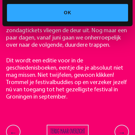
sneltreinvaart richting een volledig uitverkocht
weekend. De kaartverkoop breekt nu al alle
OK
records. Onze Late weekendtickets zijn inmiddels
volledig uitverkocht en ook de Late zaterdag- en
zondagtickets vliegen de deur uit. Nog maar een
paar dagen, vanaf juni gaan we onherroepelijk
over naar de volgende, duurdere trappen.
Dit wordt een editie voor in de
geschiedenisboeken, eentje die je absoluut niet
mag missen. Niet twijfelen, gewoon klikken!
Trommel je festivalbuddies op en verzeker jezelf
nú van toegang tot het gezelligste
festival in
Groningen in september
.
TERUG NAAR OVERZICHT
←
→