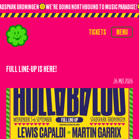
ADSPARK GRONINGEN
WE'RE GOING NORTHBOUND TO MUSIC PARADISE!
TICKETS
MENU
TICKETS
MENU
HOME
TIMETABLE
FULL LINE-UP IS HERE!
LINE-UP
26 MEI 2026
NIEUWS
OVERNACHTEN
VERVOER
VIP
VRAGEN?