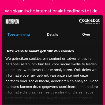
Van gigantische internationale headliners tot de
allernieuwste favoriete ontdekkingen, en van de
hardste meezingers tot complete chaos… We
vliegen dit jaar van grote popanthems en intieme
singer-songwriters naar de dikste elektronische
Toestemming
Details
Over
beats en scherpe hiphopflows. Met de complete
Hullabaloo 2026 line-up
belooft deze editie
groter, kleurrijker en magischer te worden dan
Deze website maakt gebruik van cookies
ooit tevoren.
We gebruiken cookies om content en advertenties te
personaliseren, om functies voor social media te bieden
en om ons websiteverkeer te analyseren. Ook delen we
informatie over uw gebruik van onze site met onze
KEIHARD RICHTING EEN UITVERKOCHT WEEKEND IN
partners voor social media, adverteren en analyse. Deze
GRONINGEN
partners kunnen deze gegevens combineren met andere
informatie die u aan ze heeft verstrekt of die ze hebben
Met al deze nieuwe namen op de poster weten
verzameld op basis van uw gebruik van hun services.
we het honderd procent zeker: we gaan in