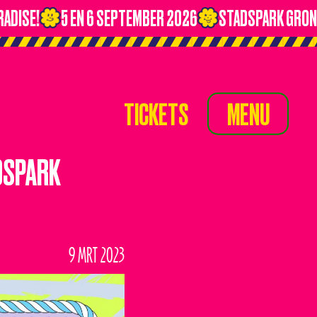
ISE!
5 EN 6 SEPTEMBER 2026
STADSPARK GRONIN
TICKETS
MENU
TICKETS
MENU
TIMETABLE
ADSPARK
LINE-UP
NIEUWS
9 MRT 2023
OVERNACHTEN
VERVOER