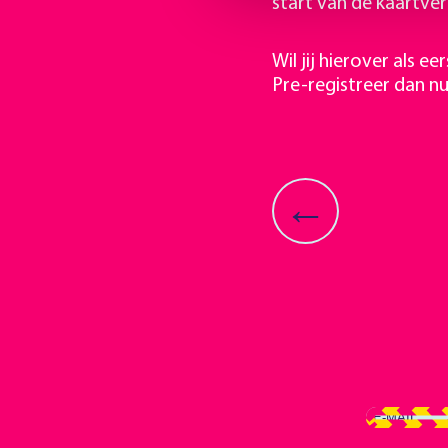
start van de kaartve
Wil jij hierover als 
Pre-registreer dan nu
←