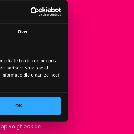
Over
 media te bieden en om ons
ze partners voor social
nformatie die u aan ze heeft
𝗥𝗞 𝗚𝗥𝗢𝗡𝗜𝗡𝗚𝗘𝗡!
erug naar het Stadspark
OK
aat in liefde voor
t onbekende en ga met
rop volgt ook de