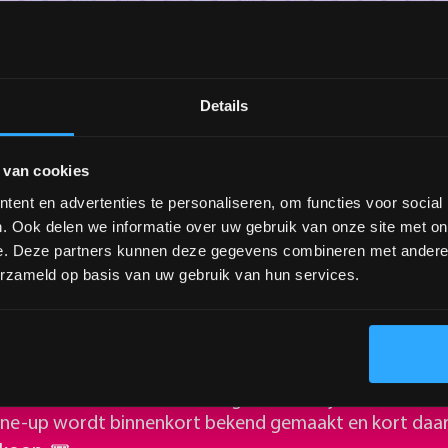
Details
 van cookies
ent en advertenties te personaliseren, om functies voor social
. Ook delen we informatie over uw gebruik van onze site met on
e. Deze partners kunnen deze gegevens combineren met andere i
erzameld op basis van uw gebruik van hun services.
𝟬𝟮𝟯 - 𝗛𝗨𝗟𝗟𝗔𝗕𝗔𝗟𝗢𝗢 𝗙𝗘𝗦𝗧𝗜𝗩𝗔𝗟 - 𝗦𝗧𝗔𝗗𝗦𝗣𝗔
𝟮 𝘀𝗲𝗽𝘁𝗲𝗺𝗯𝗲𝗿 keert hét festival van het Noorden t
lf in een muzikale wereld waarin complete chaos overg
en een ultieme festivalbeleving. 🌈 Verlies jezelf in he
line-up wordt binnenkort bekend gemaakt en kort daa