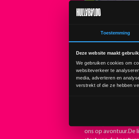
Toestemming
Deze website maakt gebruik
We gebruiken cookies om cont
websiteverkeer te analyseren
media, adverteren en analys
verstrekt of die ze hebben v
𝟮 𝗦𝗘𝗣𝗧𝗘𝗠𝗕𝗘𝗥 𝟮
💚Op 𝘇𝗮𝘁𝗲𝗿𝗱𝗮𝗴 
Groningen. Waan jeze
muziek, creativiteit 
ons op avontuur.De 